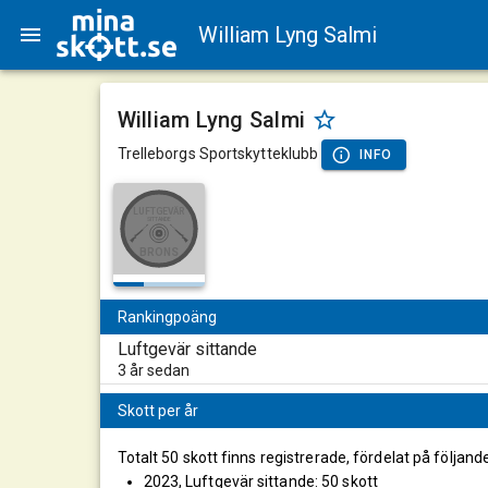
William Lyng Salmi
William Lyng Salmi
Trelleborgs Sportskytteklubb
INFO
LUFTGEVÄR
SITTANDE
BRONS
Rankingpoäng
Luftgevär sittande
3 år sedan
Skott per år
Totalt 50 skott finns registrerade, fördelat på följand
2023, Luftgevär sittande: 50 skott