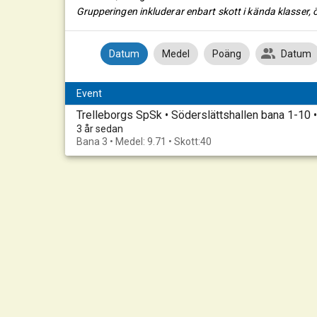
Grupperingen inkluderar enbart skott i kända klasser, ö
Datum
Medel
Poäng
Datum
Event
Trelleborgs SpSk • Söderslättshallen bana 1-10
3 år sedan
Bana 3 • Medel: 9.71 • Skott:40