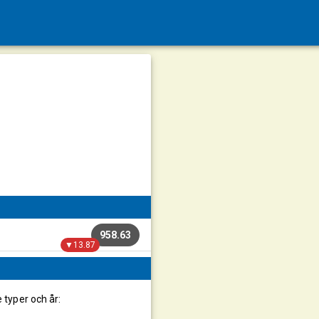
958.63
▼13.87
e typer och år: