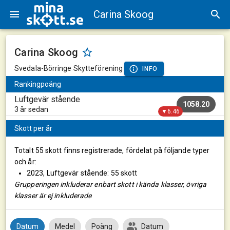
Carina Skoog
Carina Skoog
Svedala-Börringe Skytteförening
INFO
Rankingpoäng
Luftgevär stående
1058.20
3 år sedan
▼6.46
Skott per år
Totalt 55 skott finns registrerade, fördelat på följande typer
och år:
2023, Luftgevär stående: 55 skott
Grupperingen inkluderar enbart skott i kända klasser, övriga
klasser är ej inkluderade
Datum
Medel
Poäng
Datum