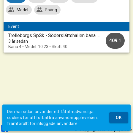
Medel
Poäng
Event
Trelleborgs SpSk • Söderslättshallen bana 1-10 • 20230317_A
409.1
3 år sedan
Bana 4 • Medel: 10.23 • Skott:40
Den här sidan använder ett fåtal nödvändiga
cookies för att förbättra användarupplevelsen,
OK
framförallt för inloggade användare.
© Copyright AB Jerpa, 2026