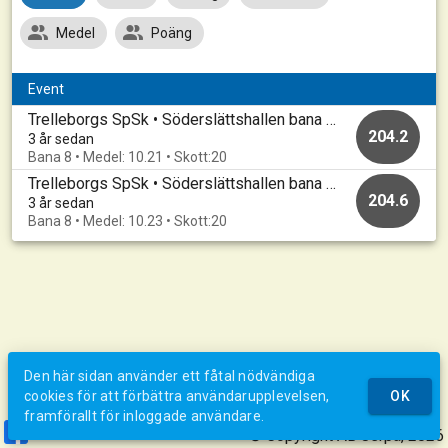
Medel
Poäng
Event
Trelleborgs SpSk • Söderslättshallen bana 1-10 • 20221114_A
204.2
3 år sedan
Bana 8 • Medel: 10.21 • Skott:20
Trelleborgs SpSk • Söderslättshallen bana 1-10 • 20221111_A
204.6
3 år sedan
Bana 8 • Medel: 10.23 • Skott:20
Den här sidan använder ett fåtal nödvändiga
cookies för att förbättra användarupplevelsen,
OK
framförallt för inloggade användare.
© Copyright AB Jerpa, 2026