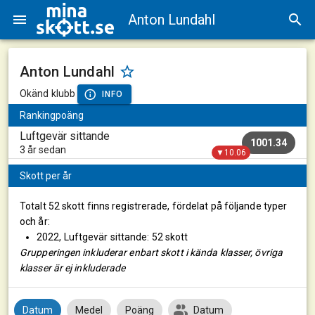
Anton Lundahl
Anton Lundahl
Okänd klubb
INFO
Rankingpoäng
Luftgevär sittande
1001.34
3 år sedan
▼10.06
Skott per år
Totalt 52 skott finns registrerade, fördelat på följande typer
och år:
2022, Luftgevär sittande: 52 skott
Grupperingen inkluderar enbart skott i kända klasser, övriga
klasser är ej inkluderade
Datum
Medel
Poäng
Datum