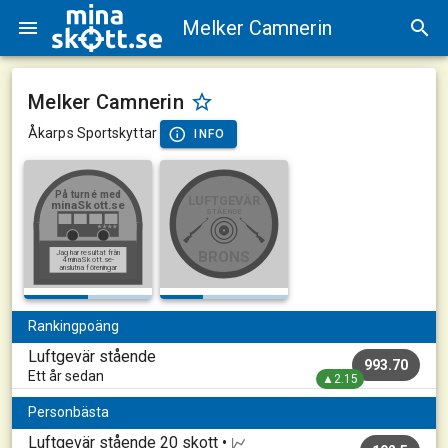
Melker Camnerin
Melker Camnerin
Åkarps Sportskyttar
INFO
På turné med
LUFTGEVÄR
minaSkott.se
STÅENDE
Jag har resultat från
BRONS
4 minaSkott.se-
anslutna föreningar
Rankingpoäng
Luftgevär stående
993.70
Ett år sedan
▲2.15
Personbästa
Luftgevär stående
20 skott •