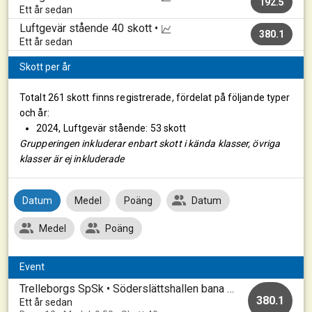
192.5
Ett år sedan
Luftgevär stående
40 skott •
380.1
Ett år sedan
Skott per år
Totalt 261 skott finns registrerade, fördelat på följande typer
och år:
2024, Luftgevär stående: 53 skott
Grupperingen inkluderar enbart skott i kända klasser, övriga
klasser är ej inkluderade
Datum
Medel
Poäng
Datum
Medel
Poäng
Event
Trelleborgs SpSk • Söderslättshallen bana 1-10 • 2024112324
380.1
Ett år sedan