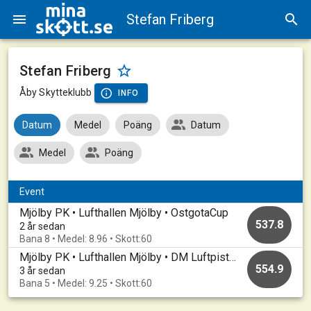
Stefan Friberg
Stefan Friberg
Åby Skytteklubb
INFO
Datum
Medel
Poäng
Datum
Medel
Poäng
Event
Mjölby PK • Lufthallen Mjölby • OstgotaCup
537.8
2 år sedan
Bana 8 • Medel: 8.96 • Skott:60
Mjölby PK • Lufthallen Mjölby • DM Luftpistol Ostergotland
554.9
3 år sedan
Bana 5 • Medel: 9.25 • Skott:60