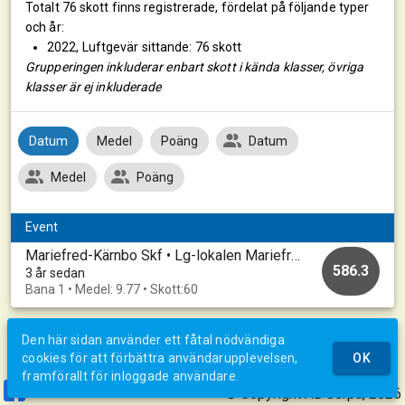
Totalt 76 skott finns registrerade, fördelat på följande typer
och år:
2022, Luftgevär sittande: 76 skott
Grupperingen inkluderar enbart skott i kända klasser, övriga
klasser är ej inkluderade
Datum
Medel
Poäng
Datum
Medel
Poäng
Event
Mariefred-Kärnbo Skf • Lg-lokalen Mariefred • 20221101
586.3
3 år sedan
Bana 1 • Medel: 9.77 • Skott:60
Den här sidan använder ett fåtal nödvändiga
cookies för att förbättra användarupplevelsen,
OK
framförallt för inloggade användare.
© Copyright AB Jerpa, 2026