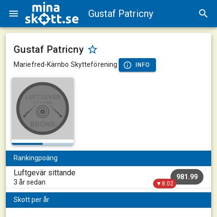
Gustaf Patricny
Gustaf Patricny
Mariefred-Kärnbo Skytteförening
INFO
LUFTGEVÄR
SITTANDE
BRONS
Rankingpoäng
Luftgevär sittande
981.99
3 år sedan
▼8.02
Skott per år