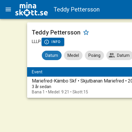
Teddy Pettersson
Teddy Pettersson
LLLP
INFO
Datum
Medel
Poäng
Datum
Event
Mariefred-Kärnbo Skf • Skjutbanan Mariefred •
3 år sedan
Bana 1 • Medel: 9.21 • Skott:15