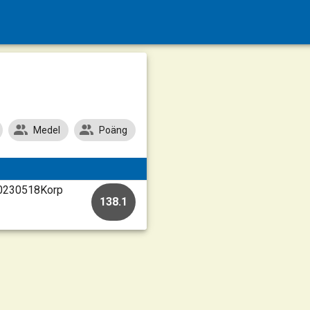
Medel
Poäng
 20230518Korp
138.1