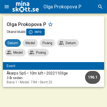
Olga Prokopova P
Olga Prokopova P
Okänd klubb
INFO
Datum
Medel
Poäng
Datum
Medel
Poäng
Event
Åkarps SpS • 10m luft • 20221103ge
196.1
3 år sedan
Bana 1 • Medel: 7.84 • Skott:25