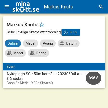
Markus Knuts
Markus Knuts
Gefle Frivilliga Skarpskytteförening
INFO
Datum
Medel
Poäng
Datum
Medel
Poäng
Event
Nyköpings SG • 50m korthåll • 20230604LandskampsuttagningStallnGrund
396.8
3 år sedan
Bana 8 • Medel: 9.92 • Skott:40