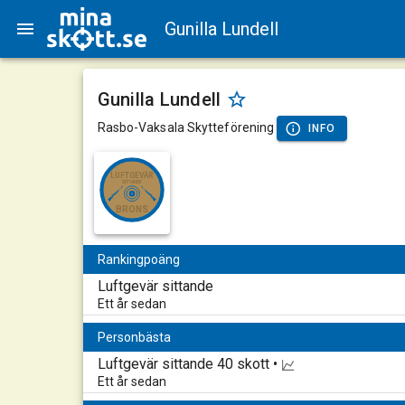
Gunilla Lundell
Gunilla Lundell
Rasbo-Vaksala Skytteförening
INFO
LUFTGEVÄR
SITTANDE
BRONS
Rankingpoäng
Luftgevär sittande
Ett år sedan
Personbästa
Luftgevär sittande
40 skott •
Ett år sedan