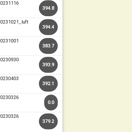
 20231116
394.8
20231021_luft
394.4
 20231001
383.7
 20230930
393.9
 20230403
392.1
 20230326
0.0
 20230326
379.2