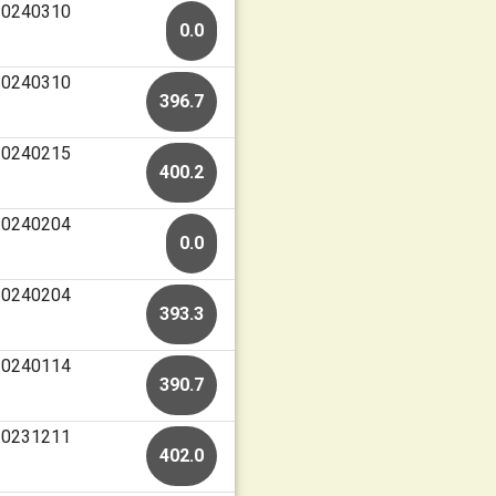
 20240310
0.0
 20240310
396.7
 20240215
400.2
 20240204
0.0
 20240204
393.3
 20240114
390.7
 20231211
402.0