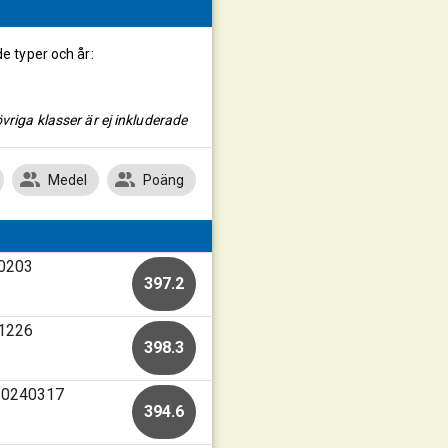
de typer och år:
vriga klasser är ej inkluderade
Medel
Poäng
50203
397.2
41226
398.3
 20240317
394.6