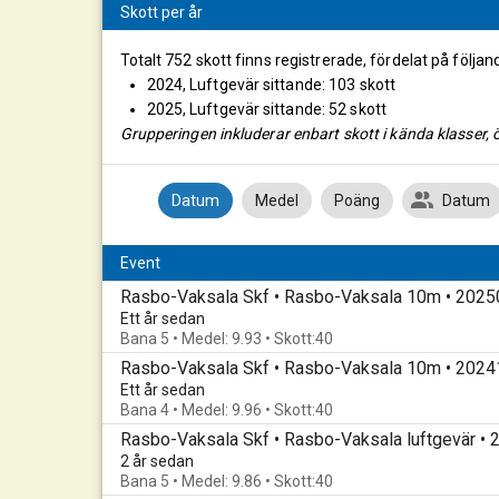
Skott per år
Totalt 752 skott finns registrerade, fördelat på följan
2024, Luftgevär sittande: 103 skott
2025, Luftgevär sittande: 52 skott
Grupperingen inkluderar enbart skott i kända klasser, ö
Datum
Medel
Poäng
Datum
Event
Rasbo-Vaksala Skf • Rasbo-Vaksala 10m • 202
Ett år sedan
Bana 5 • Medel: 9.93 • Skott:40
Rasbo-Vaksala Skf • Rasbo-Vaksala 10m • 202
Ett år sedan
Bana 4 • Medel: 9.96 • Skott:40
Rasbo-Vaksala Skf • Rasbo-Vaksala luftgevär •
2 år sedan
Bana 5 • Medel: 9.86 • Skott:40