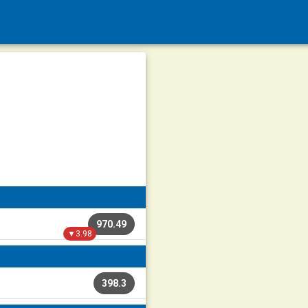
970.49
▼3.98
398.3