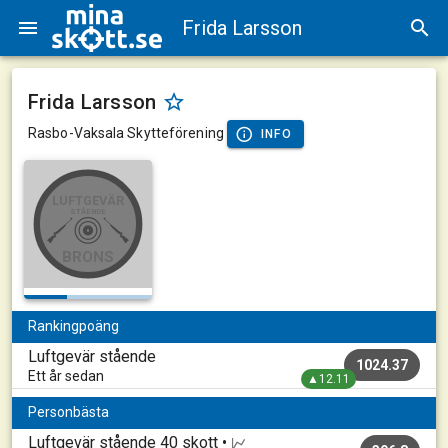
Frida Larsson
Frida Larsson
Rasbo-Vaksala Skytteförening
INFO
LUFTGEVÄR
STÅENDE
BRONS
Rankingpoäng
Luftgevär stående
1024.37
Ett år sedan
▲12.11
Personbästa
Luftgevär stående
40 skott •