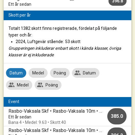
396.8
Ett år sedan
Skott per år
Totalt 1382 skott finns registrerade, fördelat på följande
typer och år:
2024, Luftgevär stående: 53 skott
Grupperingen inkluderar enbart skott i kända klasser, övriga
klasser är ej inkluderade
Datum
Medel
Poäng
Datum
Medel
Poäng
Event
Rasbo-Vaksala Skf • Rasbo-Vaksala 10m • 20250416
385.0
Ett år sedan
Bana 4 • Medel: 9.63 • Skott:40
Rasbo-Vaksala Skf • Rasbo-Vaksala 10m • 20250410