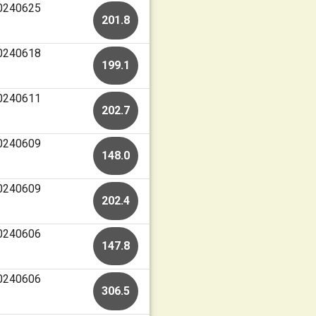
20240625
201.8
20240618
199.1
20240611
202.7
20240609
148.0
20240609
202.4
20240606
147.8
20240606
306.5