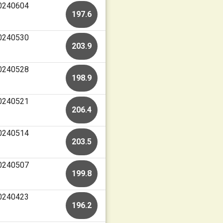
20240604
197.6
20240530
203.9
20240528
198.9
20240521
206.4
20240514
203.5
20240507
199.8
20240423
196.2