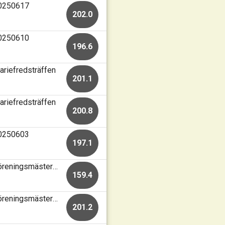
20250617
202.0
20250610
196.6
ariefredsträffen
201.1
ariefredsträffen
200.8
20250603
197.1
Mariefred-Kärnbo Skf • Skjutbanan Mariefred • Föreningsmästerskap
159.4
Mariefred-Kärnbo Skf • Skjutbanan Mariefred • Föreningsmästerskap
201.2