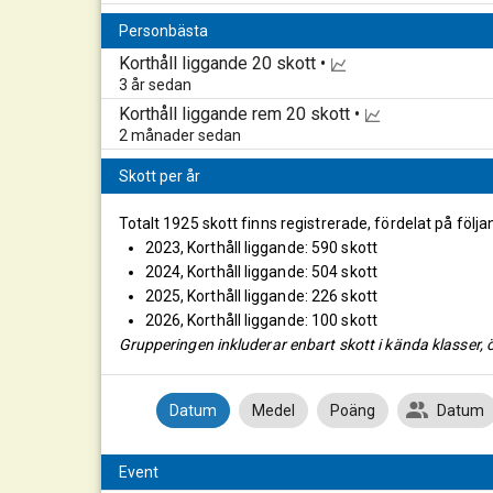
Personbästa
Korthåll liggande
20 skott •
3 år sedan
Korthåll liggande rem
20 skott •
2 månader sedan
Skott per år
Totalt 1925 skott finns registrerade, fördelat på följa
2023, Korthåll liggande: 590 skott
2024, Korthåll liggande: 504 skott
2025, Korthåll liggande: 226 skott
2026, Korthåll liggande: 100 skott
Grupperingen inkluderar enbart skott i kända klasser, ö
Datum
Medel
Poäng
Datum
Event