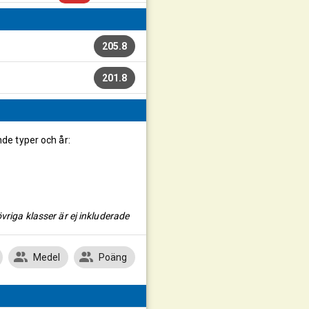
205.8
201.8
nde typer och år:
vriga klasser är ej inkluderade
Medel
Poäng