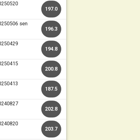
20250520
197.0
20250506 sen
196.3
20250429
194.8
20250415
200.8
20250413
187.5
20240827
202.8
20240820
203.7