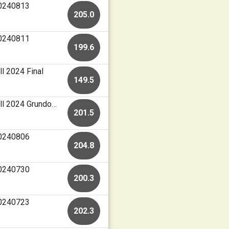
20240813
205.0
20240811
199.6
l 2024 Final
149.5
Nyköpings SG • 50m korthåll • Gästabudet Korthåll 2024 Grundomgång
201.5
20240806
204.8
20240730
200.3
20240723
202.3