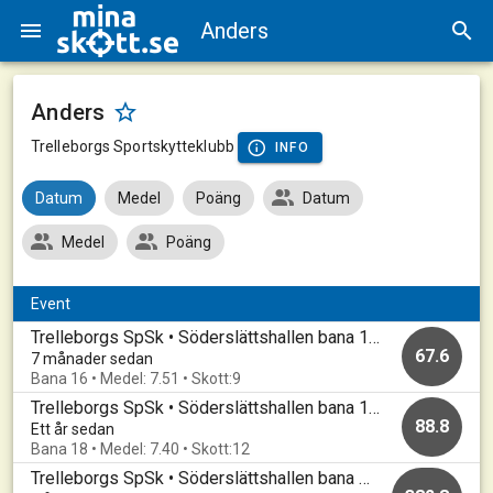
Anders
Anders
Trelleborgs Sportskytteklubb
INFO
Datum
Medel
Poäng
Datum
Medel
Poäng
Event
Trelleborgs SpSk • Söderslättshallen bana 11-20 • 20251215_B
67.6
7 månader sedan
Bana 16 • Medel: 7.51 • Skott:9
Trelleborgs SpSk • Söderslättshallen bana 11-20 • 20241209_B
88.8
Ett år sedan
Bana 18 • Medel: 7.40 • Skott:12
Trelleborgs SpSk • Söderslättshallen bana 11-20 • 20230217_B