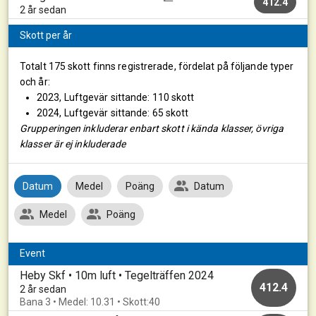
412.4
2 år sedan
Skott per år
Totalt 175 skott finns registrerade, fördelat på följande typer
och år:
2023, Luftgevär sittande: 110 skott
2024, Luftgevär sittande: 65 skott
Grupperingen inkluderar enbart skott i kända klasser, övriga
klasser är ej inkluderade
Datum
Medel
Poäng
Datum
Medel
Poäng
Event
Heby Skf • 10m luft • Tegelträffen 2024
412.4
2 år sedan
Bana 3 • Medel: 10.31 • Skott:40