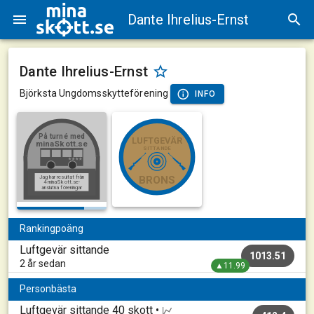
Dante Ihrelius-Ernst
Dante Ihrelius-Ernst
Björksta Ungdomsskytteförening
INFO
På turné med
LUFTGEVÄR
minaSkott.se
SITTANDE
Jag har resultat från
BRONS
4 minaSkott.se-
anslutna föreningar
Rankingpoäng
Luftgevär sittande
1013.51
2 år sedan
▲11.99
Personbästa
Luftgevär sittande
40 skott •