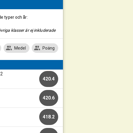
de typer och år:
vriga klasser är ej inkluderade
Medel
Poäng
02
420.4
420.6
418.2