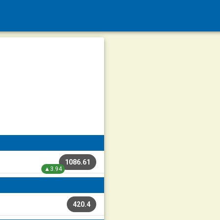
1086.61
▲3.94
420.4