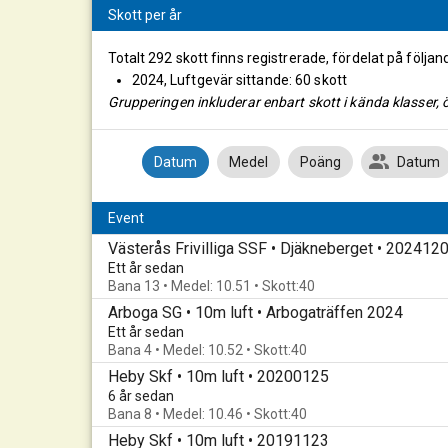
Skott per år
Totalt 292 skott finns registrerade, fördelat på följan
2024, Luftgevär sittande: 60 skott
Grupperingen inkluderar enbart skott i kända klasser, ö
Datum
Medel
Poäng
Datum
Event
Västerås Frivilliga SSF • Djäkneberget • 202412
Ett år sedan
Bana 13 • Medel: 10.51 • Skott:40
Arboga SG • 10m luft • Arbogaträffen 2024
Ett år sedan
Bana 4 • Medel: 10.52 • Skott:40
Heby Skf • 10m luft • 20200125
6 år sedan
Bana 8 • Medel: 10.46 • Skott:40
Heby Skf • 10m luft • 20191123