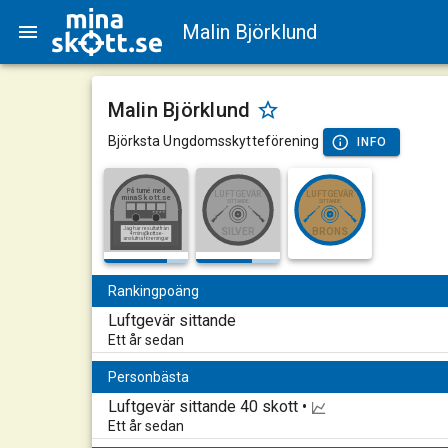
Malin Björklund
Malin Björklund
Björksta Ungdomsskytteförening
INFO
På turné med
LUFTGEVÄR
LUFTGEVÄR
minaSkott.se
SITTANDE
SITTANDE
Jag har resultat från
SILVER
BRONS
4 minaSkott.se-
anslutna föreningar
Rankingpoäng
Luftgevär sittande
Ett år sedan
Personbästa
Luftgevär sittande
40 skott •
Ett år sedan