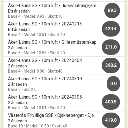
Åker-Länna SG • 10m luft • Julavslutning-jämnast vinner
89.3
Ett år sedan
Bana 4 • Medel: 8.93 • Skott:10
Åker-Länna SG • 10m luft • 20241213
420.4
Ett år sedan
Bana 4 • Medel: 10.51 • Skott:40
Åker-Länna SG • 10m luft • Gillesmästerskap
211.0
2 år sedan
Bana 5 • Medel: 10.55 • Skott:20
Åker-Länna SG • 10m luft • 20240404
398.2
2 år sedan
Bana 4 • Medel: 9.96 • Skott:40
Åker-Länna SG • 10m luft • 20240319
0.0
2 år sedan
Bana 5 • Skott:0
Åker-Länna SG • 10m luft • 20240305
400.5
2 år sedan
Bana 5 • Medel: 10.01 • Skott:40
Västerås Frivilliga SSF • Djäkneberget • Djakneskottet 2024
419.8
2 år sedan
Bana 18 • Medel: 10.50 • Skott:40