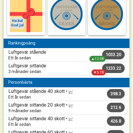
LUFTGEVÄR
LUFTGEVÄR
SITTANDE
SITTANDE
Ha kul
SILVER
BRONS
God jul
Rankingpoäng
Luftgevär stående
1033.20
Ett år sedan
▲12.08
Luftgevär sittande
1233.22
3 månader sedan
▼5.78
Personbästa
Luftgevär stående
40 skott •
398.3
Ett år sedan
Luftgevär sittande
20 skott •
212.6
9 månader sedan
Luftgevär sittande
40 skott •
426.8
Ett år sedan
Luftgevär sittande
60 skott •