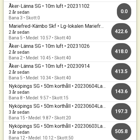
Åker-Länna SG • 10m luft • 20231102
0.0
2 år sedan
Bana 3 • Skott:0
Mariefred-Kärnbo Skf • Lg-lokalen Mariefred • Mariefredsluft
422.6
2 år sedan
Bana 5 • Medel: 10.57 • Skott:40
Åker-Länna SG • 10m luft • 20231026
418.0
2 år sedan
Bana 2 • Medel: 10.45 • Skott:40
Åker-Länna SG • 10m luft • 20230914
413.5
2 år sedan
Bana 5 • Medel: 10.34 • Skott:40
Nyköpings SG • 50m korthåll • 20230604LandskampsuttagningStallnFinal
143.6
3 år sedan
Bana 8 • Medel: 9.57 • Skott:15
Nyköpings SG • 50m korthåll • 20230604LandskampsuttagningStallnGrund
197.3
3 år sedan
Bana 15 • Medel: 9.87 • Skott:20
Nyköpings SG • 50m korthåll • 20230603Landskampsuttagning Ligg Grund
505.8
3 år sedan
Bana 12 • Medel: 10.12 • Skott:50