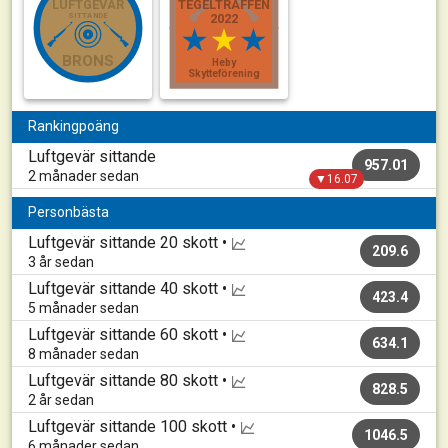
LUFTGEVÄR
TEGELTRÄFFEN
SITTANDE
2022
BRONS
Heby
Skytteförening
Rankingpoäng
Luftgevär sittande
957.01
2 månader sedan
▼16.07
Personbästa
Luftgevär sittande
20 skott •
209.6
3 år sedan
Luftgevär sittande
40 skott •
423.4
5 månader sedan
Luftgevär sittande
60 skott •
634.1
8 månader sedan
Luftgevär sittande
80 skott •
828.5
2 år sedan
Luftgevär sittande
100 skott •
1046.5
6 månader sedan