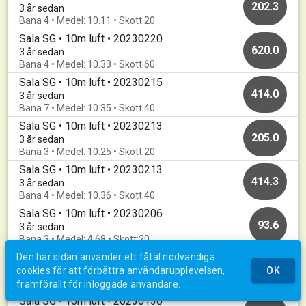
202.3
3 år sedan
Bana 4 • Medel: 10.11 • Skott:20
Sala SG • 10m luft • 20230220
620.0
3 år sedan
Bana 4 • Medel: 10.33 • Skott:60
Sala SG • 10m luft • 20230215
414.0
3 år sedan
Bana 7 • Medel: 10.35 • Skott:40
Sala SG • 10m luft • 20230213
205.0
3 år sedan
Bana 3 • Medel: 10.25 • Skott:20
Sala SG • 10m luft • 20230213
414.3
3 år sedan
Bana 4 • Medel: 10.36 • Skott:40
Sala SG • 10m luft • 20230206
93.6
3 år sedan
Bana 3 • Medel: 4.68 • Skott:20
Sala SG • 10m luft • 20230206
Den här sidan använder ett fåtal nödvändiga
415.7
3 år sedan
cookies för att förbättra användarupplevelsen,
OK
Bana 4 • Medel: 10.39 • Skott:40
framförallt för inloggade användare.
Sala SG • 10m luft • 20230130