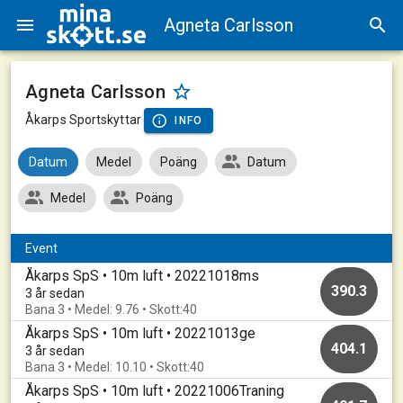
Agneta Carlsson
Agneta Carlsson
Åkarps Sportskyttar
INFO
Datum
Medel
Poäng
Datum
Medel
Poäng
Event
Åkarps SpS • 10m luft • 20221018ms
390.3
3 år sedan
Bana 3 • Medel: 9.76 • Skott:40
Åkarps SpS • 10m luft • 20221013ge
404.1
3 år sedan
Bana 3 • Medel: 10.10 • Skott:40
Åkarps SpS • 10m luft • 20221006Traning