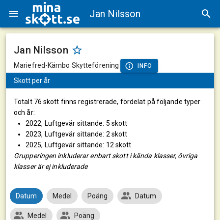
Jan Nilsson
Jan Nilsson
Mariefred-Kärnbo Skytteförening
INFO
Skott per år
Totalt 76 skott finns registrerade, fördelat på följande typer
och år:
2022, Luftgevär sittande: 5 skott
2023, Luftgevär sittande: 2 skott
2025, Luftgevär sittande: 12 skott
Grupperingen inkluderar enbart skott i kända klasser, övriga
klasser är ej inkluderade
Datum
Medel
Poäng
Datum
Medel
Poäng