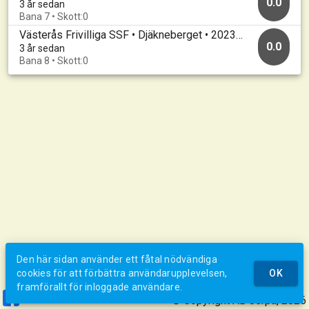
0.0
3 år sedan
Bana 7 • Skott:0
Västerås Frivilliga SSF • Djäkneberget • 20230123
0.0
3 år sedan
Bana 8 • Skott:0
Den här sidan använder ett fåtal nödvändiga
cookies för att förbättra användarupplevelsen,
OK
framförallt för inloggade användare.
© Copyright AB Jerpa, 2026