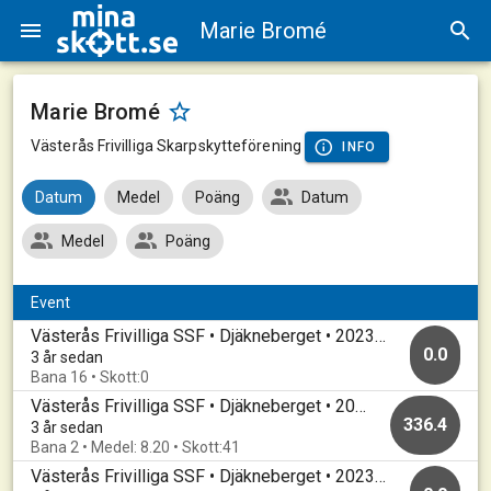
Marie Bromé
Marie Bromé
Västerås Frivilliga Skarpskytteförening
INFO
Datum
Medel
Poäng
Datum
Medel
Poäng
Event
Västerås Frivilliga SSF • Djäkneberget • 20230302
0.0
3 år sedan
Bana 16 • Skott:0
Västerås Frivilliga SSF • Djäkneberget • 20230206
336.4
3 år sedan
Bana 2 • Medel: 8.20 • Skott:41
Västerås Frivilliga SSF • Djäkneberget • 20230130