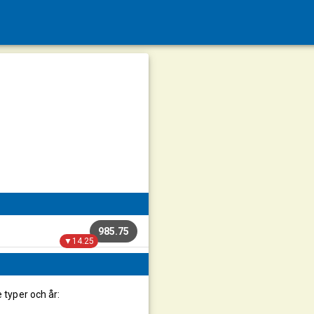
985.75
▼14.25
e typer och år: