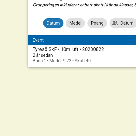
Grupperingen inkluderar enbart skott i kända klasser, ö
Datum
Medel
Poäng
Datum
Event
Tyresö SkF • 10m luft • 20230822
2 år sedan
Bana 1 • Medel: 9.72 • Skott:40