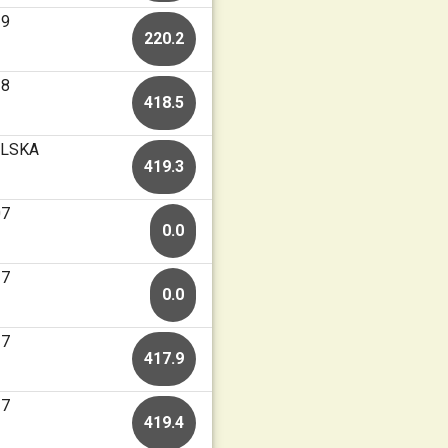
19
220.2
18
418.5
ILLSKA
419.3
07
0.0
27
0.0
27
417.9
27
419.4