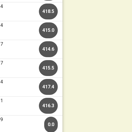
14
418.5
14
415.0
07
414.6
07
415.5
24
417.4
21
416.3
19
0.0