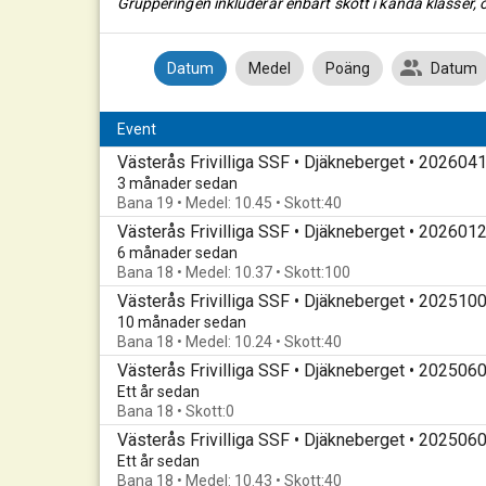
Grupperingen inkluderar enbart skott i kända klasser, ö
Datum
Medel
Poäng
Datum
Event
Västerås Frivilliga SSF • Djäkneberget • 202604
3 månader sedan
Bana 19 • Medel: 10.45 • Skott:40
Västerås Frivilliga SSF • Djäkneberget • 202601
6 månader sedan
Bana 18 • Medel: 10.37 • Skott:100
Västerås Frivilliga SSF • Djäkneberget • 202510
10 månader sedan
Bana 18 • Medel: 10.24 • Skott:40
Västerås Frivilliga SSF • Djäkneberget • 202506
Ett år sedan
Bana 18 • Skott:0
Västerås Frivilliga SSF • Djäkneberget • 202506
Ett år sedan
Bana 18 • Medel: 10.43 • Skott:40