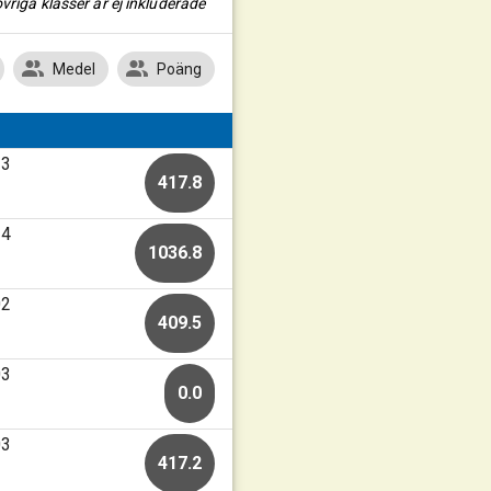
vriga klasser är ej inkluderade
Medel
Poäng
13
417.8
24
1036.8
02
409.5
03
0.0
03
417.2