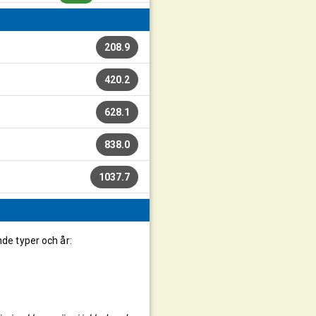
208.9
420.2
628.1
838.0
1037.7
nde typer och år: