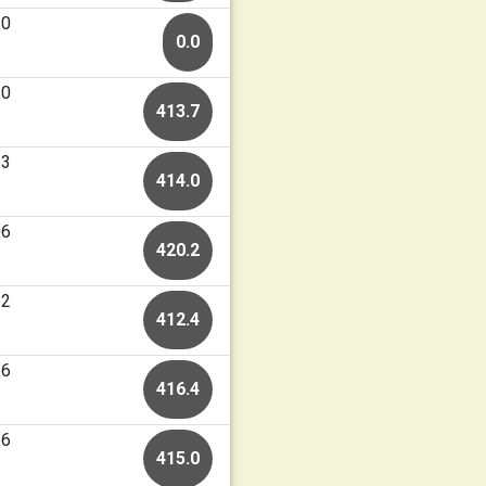
20
0.0
20
413.7
13
414.0
06
420.2
22
412.4
16
416.4
26
415.0