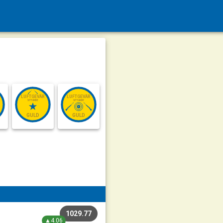
LUFTGEVÄR
LUFTGEVÄR
SITTANDE
SITTANDE
GULD
GULD
1029.77
▲4.06